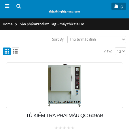
Home
Sản phẩm
Product Tag -
máy thử tia UV
Sort By:
View:
TỦ KIỂM TRA PHAI MÀU QC-609AB