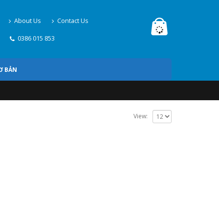
About Us
Contact Us
0386 015 853
Ơ BẢN
View: