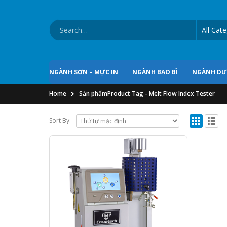
NGÀNH SƠN – MỰC IN
NGÀNH BAO BÌ
NGÀNH D
Home
Sản phẩm
Product Tag -
Melt Flow Index Tester
Sort By: