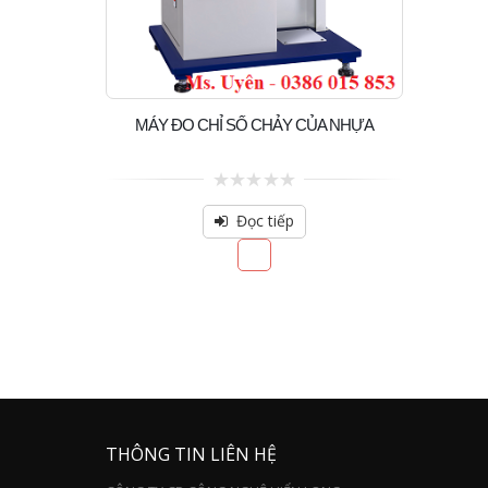
MÁY ĐO CHỈ SỐ CHẢY CỦA NHỰA
0
out
Đọc tiếp
of
5
THÔNG TIN LIÊN HỆ