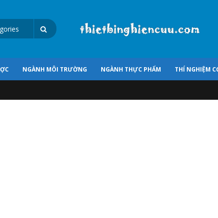
ƯỢC
NGÀNH MÔI TRƯỜNG
NGÀNH THỰC PHẨM
THÍ NGHIỆM C