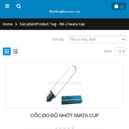
Home
Sản phẩm
Product Tag -
NK-2 Iwata Cup
Sort By:
View:
CỐC ĐO ĐỘ NHỚT IWATA CUP