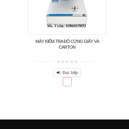
MÁY KIỂM TRA ĐỘ CỨNG GIẤY VÀ
CARTON
0
out
Đọc tiếp
of
5