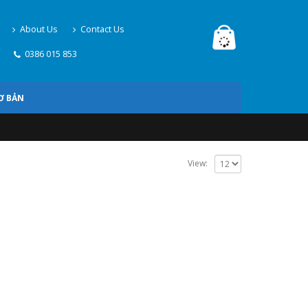
About Us
Contact Us
0386 015 853
Ơ BẢN
View: