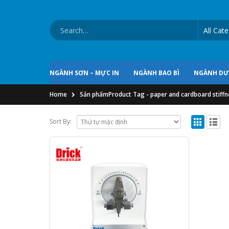
NGÀNH SƠN – MỰC IN
NGÀNH BAO BÌ
NGÀNH D
Home
Sản phẩm
Product Tag -
paper and cardboard stiffn
Sort By: