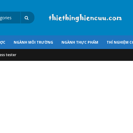
ƯỢC
NGÀNH MÔI TRƯỜNG
NGÀNH THỰC PHẨM
THÍ NGHIỆM C
ess tester