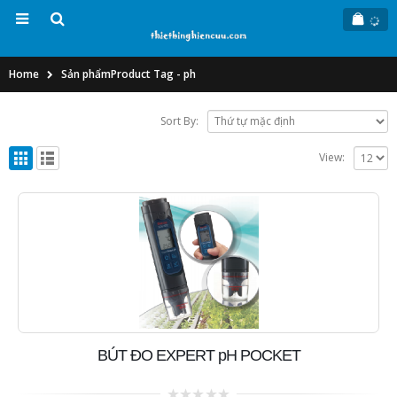
Home
Sản phẩm
Product Tag -
ph
Sort By:
View:
BÚT ĐO EXPERT pH POCKET