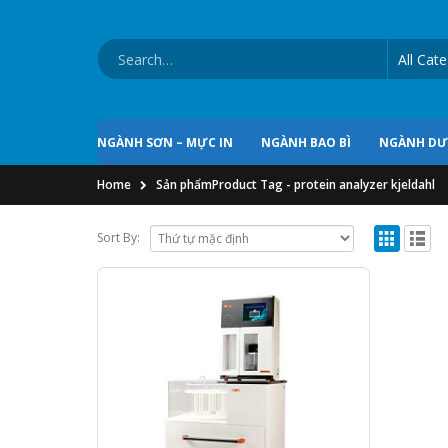
NGÀNH SƠN – MỰC IN
NGÀNH BAO BÌ
NGÀNH D
Home
Sản phẩm
Product Tag -
protein analyzer kjeldahl
Sort By: