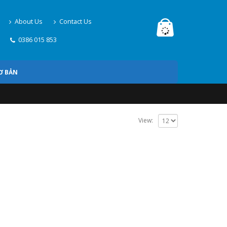
About Us
Contact Us
0386 015 853
Ơ BẢN
View: