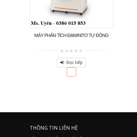
MÁY PHÂN TÍCH ĐẠM/NITƠ TỰ ĐỘNG
0
out
Đọc tiếp
of
5
THÔNG TIN LIÊN HỆ