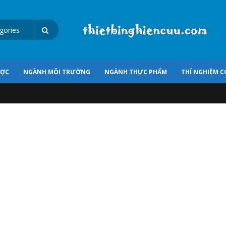
ƯỢC
NGÀNH MÔI TRƯỜNG
NGÀNH THỰC PHẨM
THÍ NGHIỆM C