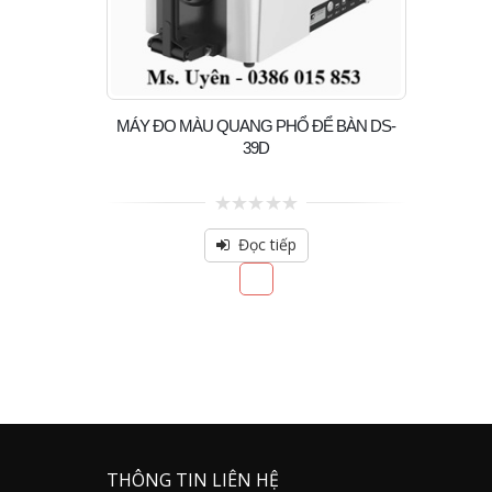
MÁY ĐO MÀU QUANG PHỔ ĐỂ BÀN DS-
39D
0
out
Đọc tiếp
of
5
THÔNG TIN LIÊN HỆ