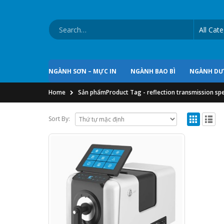
NGÀNH SƠN – MỰC IN
NGÀNH BAO BÌ
NGÀNH D
Home
Sản phẩm
Product Tag -
reflection transmission s
Sort By: