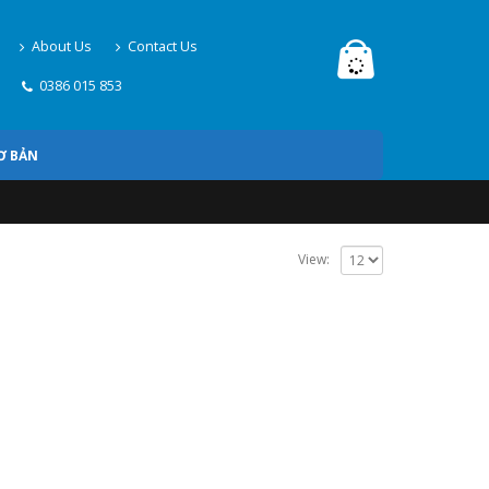
About Us
Contact Us
0386 015 853
Ơ BẢN
View: