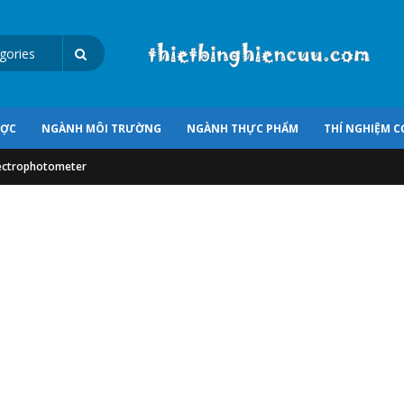
ƯỢC
NGÀNH MÔI TRƯỜNG
NGÀNH THỰC PHẨM
THÍ NGHIỆM C
pectrophotometer