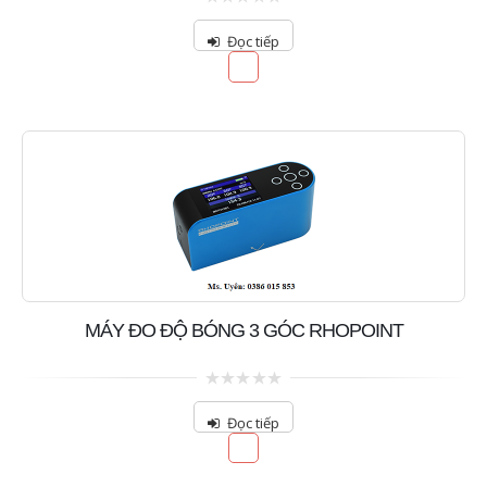
0
out
Đọc tiếp
of
5
MÁY ĐO ĐỘ BÓNG 3 GÓC RHOPOINT
0
out
Đọc tiếp
of
5