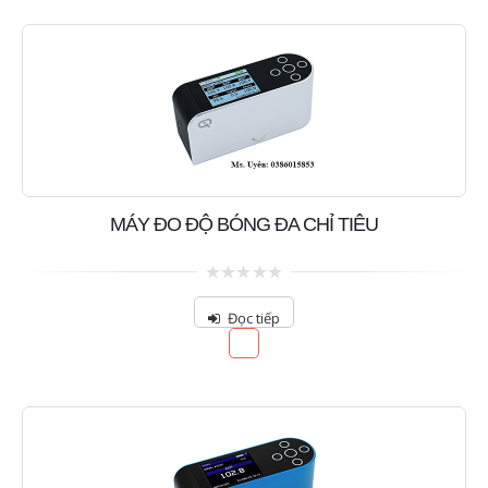
MÁY ĐO ĐỘ BÓNG ĐA CHỈ TIÊU
0
out
Đọc tiếp
of
5