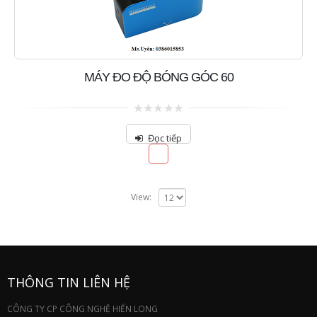
MÁY ĐO ĐỘ BÓNG GÓC 60
0
out
Đọc tiếp
of
5
View:
THÔNG TIN LIÊN HỆ
CÔNG TY CP CÔNG NGHỆ HIỂN LONG