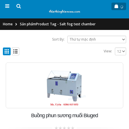
Home
Sản phẩm
Product Tag -
Salt fog test chamber
Sort By:
View:
Buồng phun sương muối Biuged