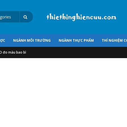
ƯỢC
NGÀNH MÔI TRƯỜNG
NGÀNH THỰC PHẨM
THÍ NGHIỆM C
D đo màu bao bì