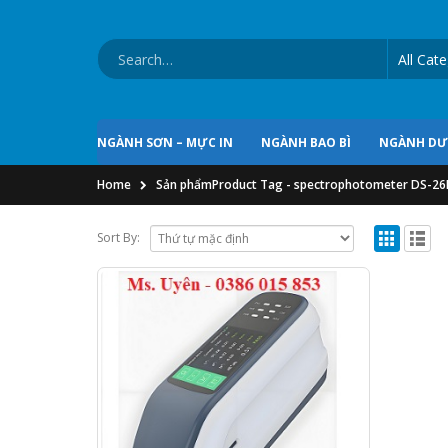
NGÀNH SƠN – MỰC IN
NGÀNH BAO BÌ
NGÀNH D
Home
Sản phẩm
Product Tag -
spectrophotometer DS-26
Sort By: