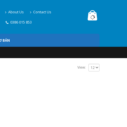
About Us
Contact Us
0386 015 853
Ơ BẢN
View: