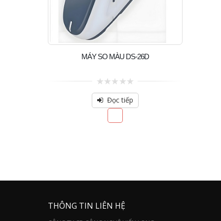
MÁY SO MÀU DS-26D
0
out
Đọc tiếp
of
5
THÔNG TIN LIÊN HỆ