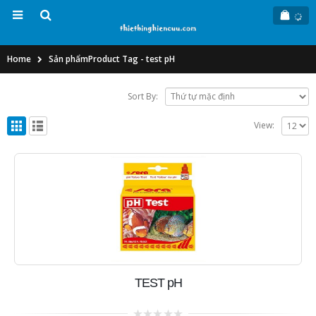
Home
Sản phẩm
Product Tag -
test pH
Sort By:
View:
TEST pH