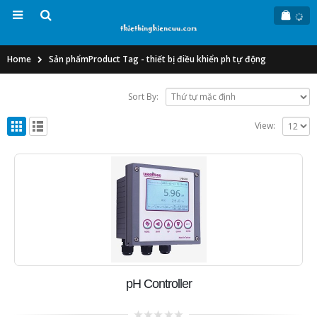
Home
Sản phẩm
Product Tag -
thiết bị điều khiển ph tự động
Sort By:
View:
pH Controller