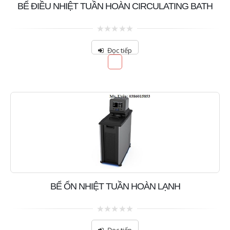
BỂ ĐIỀU NHIỆT TUẦN HOÀN CIRCULATING BATH
0
out
Đọc tiếp
of
5
BỂ ỔN NHIỆT TUẦN HOÀN LẠNH
0
out