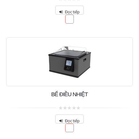
0
out
Đọc tiếp
of
5
BỂ ĐIỀU NHIỆT
0
out
Đọc tiếp
of
5