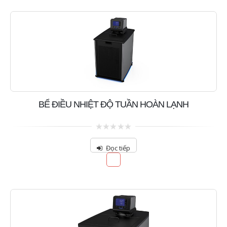
BỂ ĐIỀU NHIỆT ĐỘ TUẦN HOÀN LẠNH
0
out
Đọc tiếp
of
5