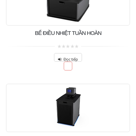
BỂ ĐIỀU NHIỆT TUẦN HOÀN
0
out
Đọc tiếp
of
5