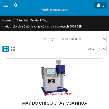
Home
Sản phẩm
Product Tag -
thiết bị đo chỉ số nóng chảy của nhưa cometech QC-652B
Sort By:
View:
MÁY ĐO CHỈ SỐ CHẢY CỦA NHỰA