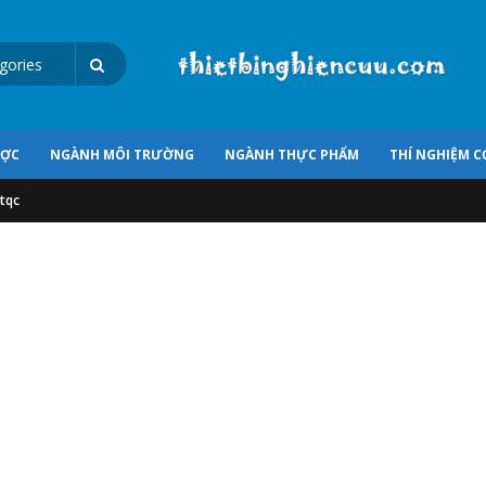
ƯỢC
NGÀNH MÔI TRƯỜNG
NGÀNH THỰC PHẨM
THÍ NGHIỆM C
 tqc