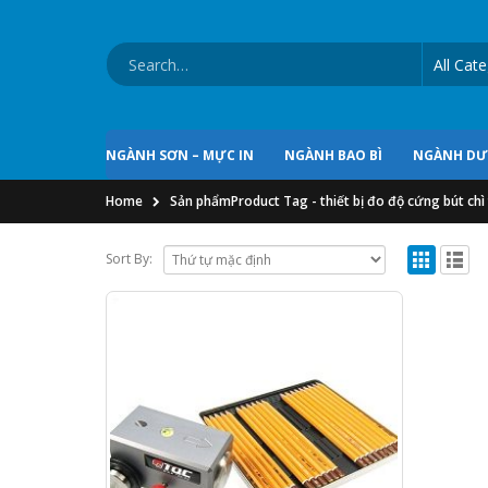
NGÀNH SƠN – MỰC IN
NGÀNH BAO BÌ
NGÀNH D
Home
Sản phẩm
Product Tag -
thiết bị đo độ cứng bút chì
Sort By: