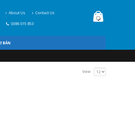
About Us
Contact Us
0386 015 853
Ơ BẢN
View: