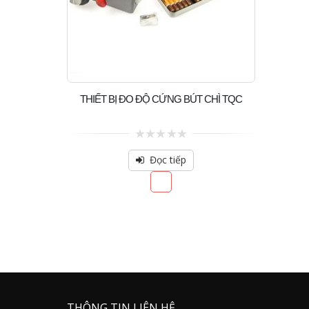
THIẾT BỊ ĐO ĐỘ CỨNG BÚT CHÌ TQC
0
out
Đọc tiếp
of
5
THÔNG TIN LIÊN HỆ