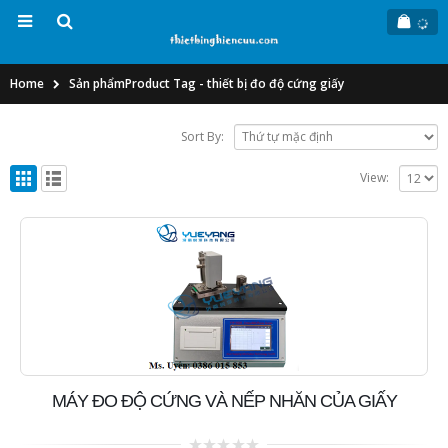
Home
Sản phẩm
Product Tag -
thiết bị đo độ cứng giấy
Sort By:
View:
MÁY ĐO ĐỘ CỨNG VÀ NẾP NHĂN CỦA GIẤY