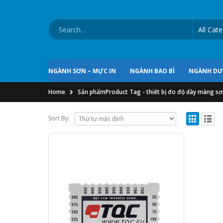
NGÀNH SƠN – MỰC IN
NGÀNH BAO BÌ
NGÀNH D
Home
Sản phẩm
Product Tag -
thiết bị đo độ dày màng s
Sort By: