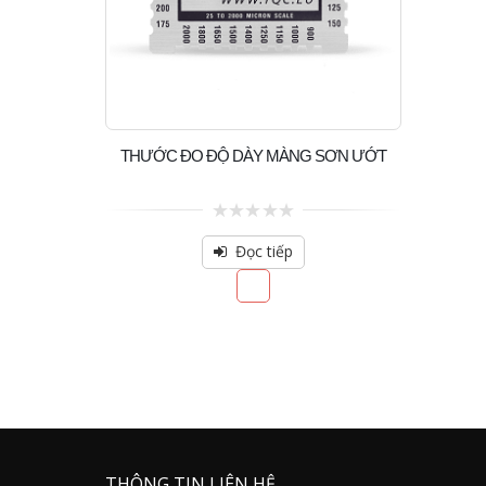
THƯỚC ĐO ĐỘ DÀY MÀNG SƠN ƯỚT
0
out
Đọc tiếp
of
5
THÔNG TIN LIÊN HỆ