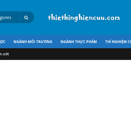
ƯỢC
NGÀNH MÔI TRƯỜNG
NGÀNH THỰC PHẨM
THÍ NGHIỆM C
ơn ướt