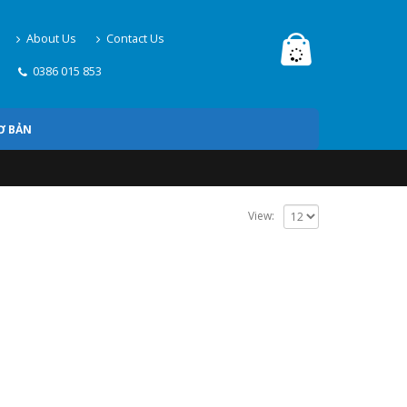
About Us
Contact Us
0386 015 853
Ơ BẢN
View: