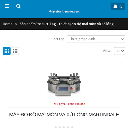
Home
Sản phẩm
Product Tag -
thiết bị đo độ mài mòn và sổ lông
Sort By:
View:
MÁY ĐO ĐỘ MÀI MÒN VÀ XÙ LÔNG MARTINDALE