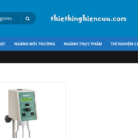
ƯỢC
NGÀNH MÔI TRƯỜNG
NGÀNH THỰC PHẨM
THÍ NGHIỆM C