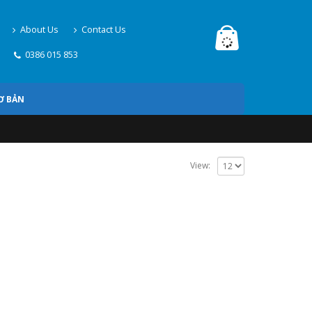
About Us
Contact Us
0386 015 853
Ơ BẢN
View: