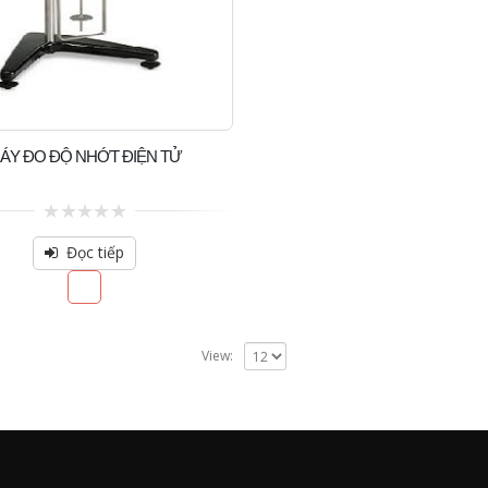
ÁY ĐO ĐỘ NHỚT ĐIỆN TỬ
0
out
Đọc tiếp
of
5
View: