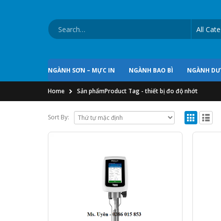
NGÀNH SƠN – MỰC IN
NGÀNH BAO BÌ
NGÀNH D
Home
Sản phẩm
Product Tag -
thiết bị đo độ nhớt
Sort By: