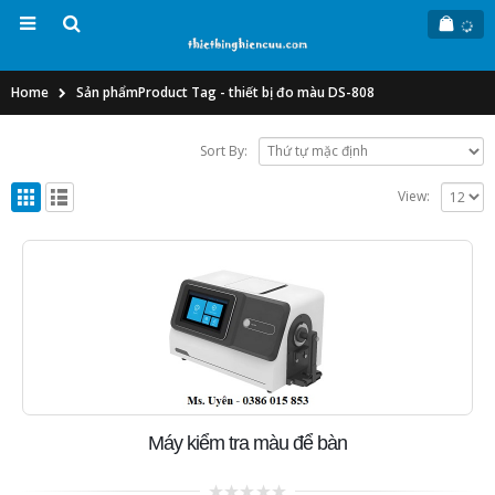
Home
Sản phẩm
Product Tag -
thiết bị đo màu DS-808
Sort By:
View:
Máy kiểm tra màu để bàn