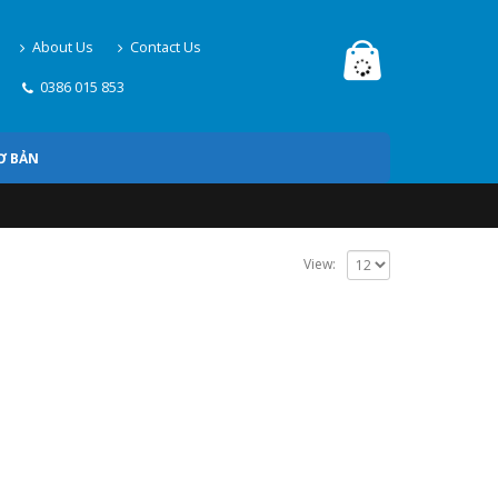
About Us
Contact Us
0386 015 853
Ơ BẢN
View: