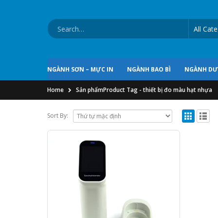
NGÀNH SƠN – MỰC IN
NGÀNH BAO BÌ
NGÀNH D
Home
Sản phẩm
Product Tag -
thiết bị đo màu hạt nhựa
Sort By: