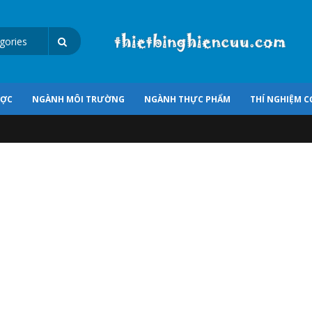
ƯỢC
NGÀNH MÔI TRƯỜNG
NGÀNH THỰC PHẨM
THÍ NGHIỆM C