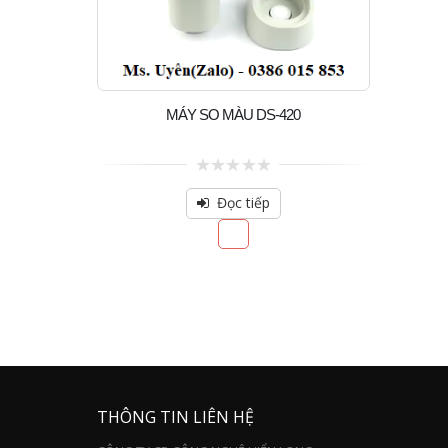
MÁY SO MÀU DS-420
0
out
Đọc tiếp
of
5
THÔNG TIN LIÊN HỆ