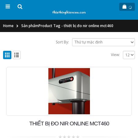
Home
Sản phẩm
Product Tag -
thiết bị đo nir online mct460
Sort By:
View:
THIẾT BỊ ĐO NIR ONLINE MCT460