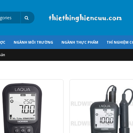
ƯỢC
NGÀNH MÔI TRƯỜNG
NGÀNH THỰC PHẨM
THÍ NGHIỆM C
sản