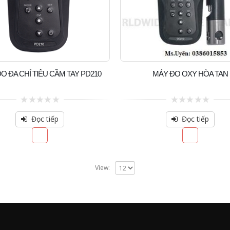
O ĐA CHỈ TIÊU CẦM TAY PD210
MÁY ĐO OXY HÒA TAN
0
0
out
out
Đọc tiếp
Đọc tiếp
of
of
5
5
View: