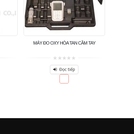
MÁY ĐO OXY HÒA TAN CẦM TAY
0
out
Đọc tiếp
of
5