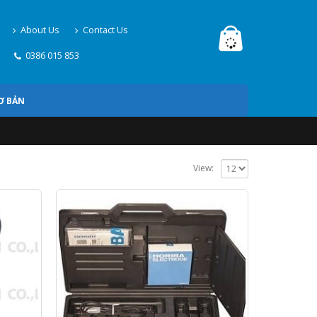
About Us
Contact Us
0386 015 853
Ơ BẢN
View: