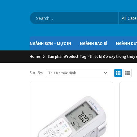
NGÀNH SƠN – MỰC IN
NGÀNH BAO BÌ
NGÀNH D
Home
Sản phẩm
Product Tag -
thiết bị đo oxy trong thủy 
Sort By: