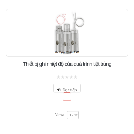
Thiết bị ghi nhiệt độ của quá trình tiệt trùng
0
out
Đọc tiếp
of
5
View: