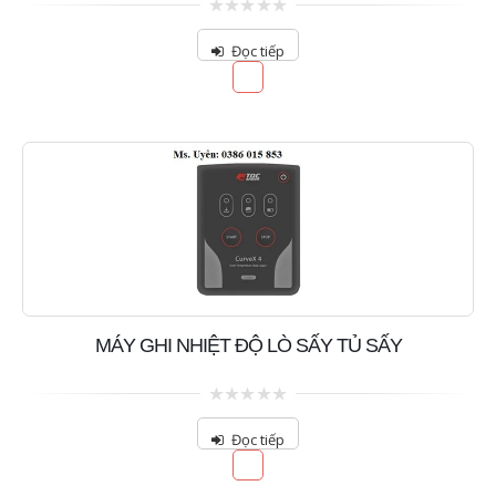
0
out
Đọc tiếp
of
5
MÁY GHI NHIỆT ĐỘ LÒ SẤY TỦ SẤY
0
out
Đọc tiếp
of
5