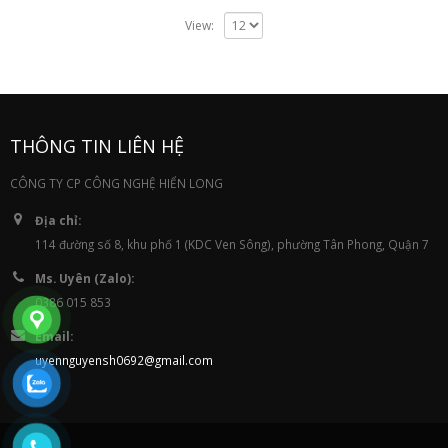
View:
THÔNG TIN LIÊN HỆ
CÔNG TY CP CÔNG NGHỆ HIỂN LONG
Địa chỉ:
114 đường số 8, khu phố 1 (KDC Ven Sông), phường Tân Phong, Quận 7
Ms. Uyên (Zalo):
0386 015 853
Email:
uyennguyensh0692@gmail.com