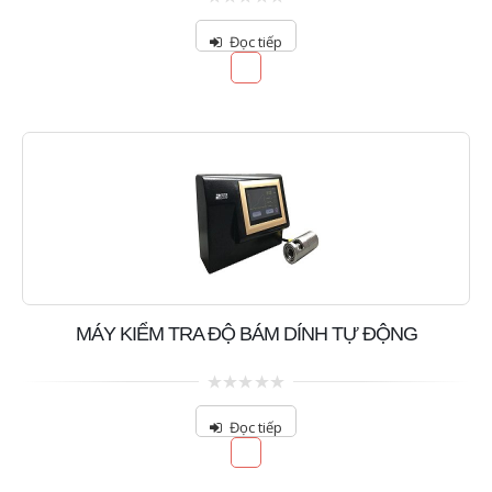
0
out
Đọc tiếp
of
5
MÁY KIỂM TRA ĐỘ BÁM DÍNH TỰ ĐỘNG
0
out
Đọc tiếp
of
5