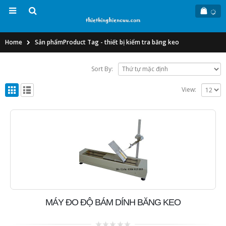
Home
Sản phẩm
Product Tag -
thiết bị kiểm tra băng keo
Sort By:
View:
MÁY ĐO ĐỘ BÁM DÍNH BĂNG KEO