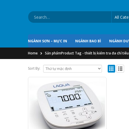
NGÀNH SƠN – MỰC IN
NGÀNH BAO BÌ
NGÀNH D
Home
Sản phẩm
Product Tag -
thiết bị kiểm tra đa chỉ ti
Sort By: