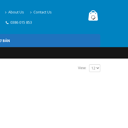
About Us
Contact Us
0386 015 853
Ơ BẢN
View: