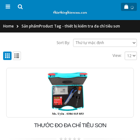
Home
Sản phẩm
Product Tag -
thiết bị kiểm tra đa chỉ tiêu sơn
Sort By:
View:
THƯỚC ĐO ĐA CHỈ TIÊU SƠN