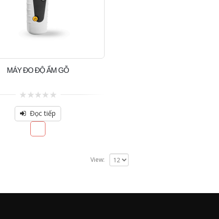
MÁY ĐO ĐỘ ẨM GỖ
0
out
Đọc tiếp
of
5
View: