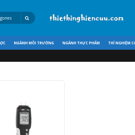
ƯỢC
NGÀNH MÔI TRƯỜNG
NGÀNH THỰC PHẨM
THÍ NGHIỆM C