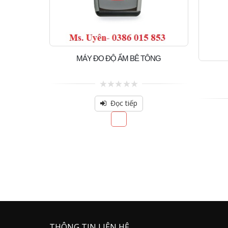
MÁY ĐO ĐỘ ẨM BÊ TÔNG
0
out
Đọc tiếp
of
5
THÔNG TIN LIÊN HỆ