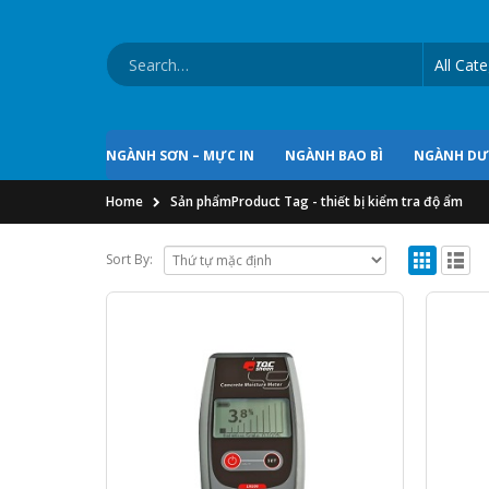
NGÀNH SƠN – MỰC IN
NGÀNH BAO BÌ
NGÀNH D
Home
Sản phẩm
Product Tag -
thiết bị kiểm tra độ ẩm
Sort By: