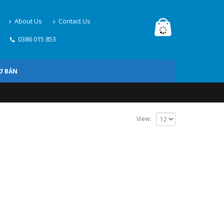
About Us
Contact Us
0386 015 853
Ơ BẢN
View: