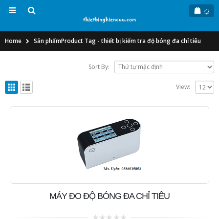
Home
Sản phẩm
Product Tag -
thiết bị kiểm tra độ bóng đa chỉ tiêu
Sort By:
View:
MÁY ĐO ĐỘ BÓNG ĐA CHỈ TIÊU