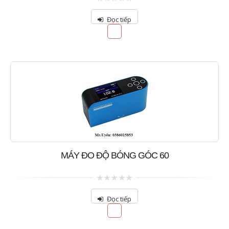
0
out
Đọc tiếp
of
5
MÁY ĐO ĐỘ BÓNG GÓC 60
0
out
Đọc tiếp
of
5