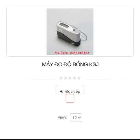
MÁY ĐO ĐỘ BÓNG KSJ
0
out
Đọc tiếp
of
5
View: