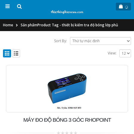
Home
Sản phẩm
Product Tag -
thiết bị kiểm tra độ bóng lớp phủ
Sort By:
View:
MÁY ĐO ĐỘ BÓNG 3 GÓC RHOPOINT