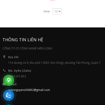
View:
THÔNG TIN LIÊN HỆ
CÔNG TY CP CÔNG NGHỆ HIỂN LONG
Địa chỉ:
114 đường số 8, khu phố 1 (KDC Ven Sông), phường Tân Phong, Quận 7
Ms. Uyên (Zalo):
0386 015 853
Email:
uyennguyensh0692@gmail.com