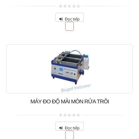
0
out
Đọc tiếp
of
5
MÁY ĐO ĐỘ MÀI MÒN RỬA TRÔI
0
out
Đọc tiếp
of
5