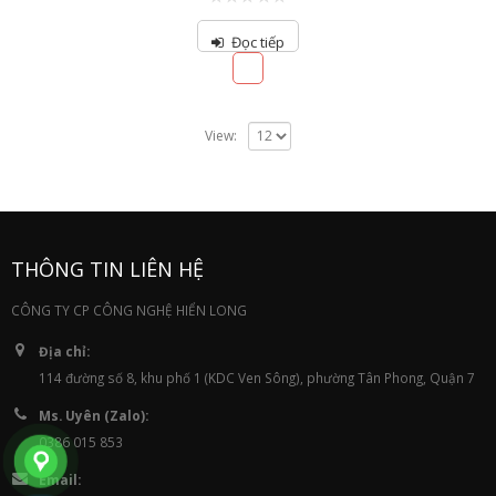
0
out
Đọc tiếp
of
5
View:
THÔNG TIN LIÊN HỆ
CÔNG TY CP CÔNG NGHỆ HIỂN LONG
Địa chỉ:
114 đường số 8, khu phố 1 (KDC Ven Sông), phường Tân Phong, Quận 7
Ms. Uyên (Zalo):
0386 015 853
Email: