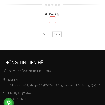
0
out
Đọc tiếp
of
5
View:
THÔNG TIN LIÊN HỆ
CÔNG TY CP CÔNG NGHỆ HIỂN LONG
Địa chỉ:
114 đường số 8, khu phố 1 (KDC Ven Sông), phường Tân Phong, Quận 7
Ms. Uyên (Zalo):
0386 015 853