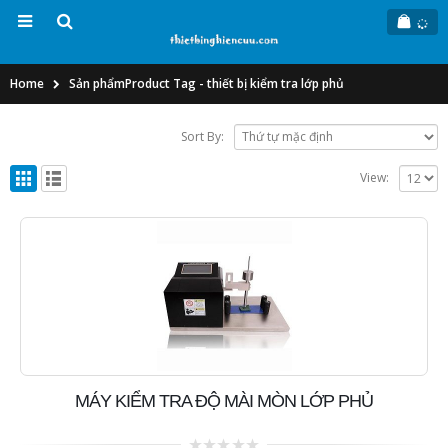
Home
Sản phẩm
Product Tag -
thiết bị kiểm tra lớp phủ
Sort By:
View:
MÁY KIỂM TRA ĐỘ MÀI MÒN LỚP PHỦ