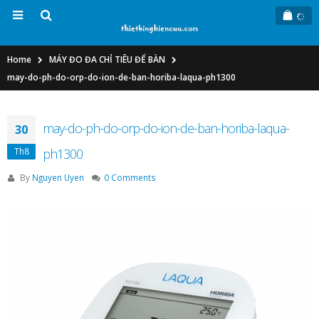
Home
MÁY ĐO ĐA CHỈ TIÊU ĐỂ BÀN
may-do-ph-do-orp-do-ion-de-ban-horiba-laqua-ph1300
may-do-ph-do-orp-do-ion-de-ban-horiba-laqua-
30
Th8
ph1300
By
Nguyen Uyen
0 Comments