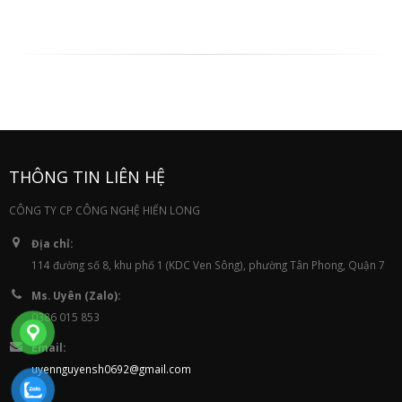
THÔNG TIN LIÊN HỆ
CÔNG TY CP CÔNG NGHỆ HIỂN LONG
Địa chỉ:
114 đường số 8, khu phố 1 (KDC Ven Sông), phường Tân Phong, Quận 7
Ms. Uyên (Zalo):
0386 015 853
Email:
uyennguyensh0692@gmail.com