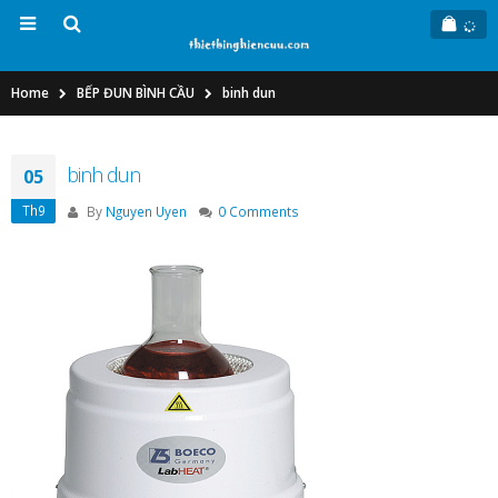
Home
BẾP ĐUN BÌNH CẦU
binh dun
binh dun
05
Th9
By
Nguyen Uyen
0 Comments