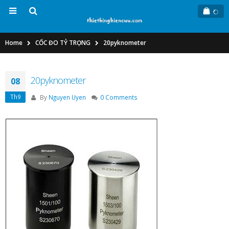
Home
CỐC ĐO TỶ TRỌNG
20pyknometer
20pyknometer
08
Th9
By
Nguyen Uyen
0 Comments