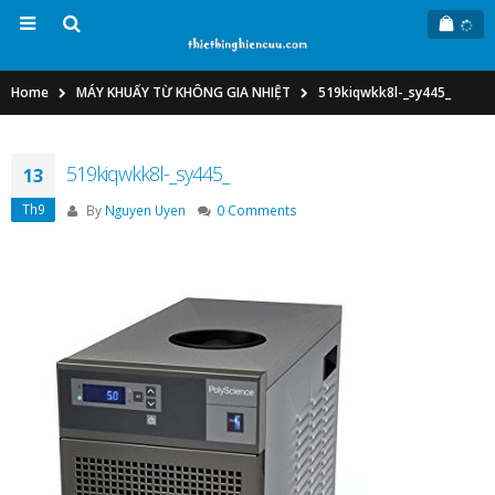
Home
MÁY KHUẤY TỪ KHÔNG GIA NHIỆT
519kiqwkk8l-_sy445_
519kiqwkk8l-_sy445_
13
Th9
By
Nguyen Uyen
0 Comments