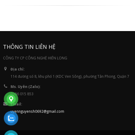
THÔNG TIN LIÊN HỆ
CÔNG TY CP CÔNG NGHỆ HIỂN LONG
Địa chỉ:
114 đường số 8, khu phố 1 (KDC Ven Sông), phường Tân Phong, Quận 7
Ms. Uyên (Zalo):
0386 015 853
Email:
uyennguyensh0692@gmail.com