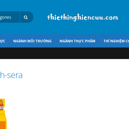
ƯỢC
NGÀNH MÔI TRƯỜNG
NGÀNH THỰC PHẨM
THÍ NGHIỆM C
h-sera