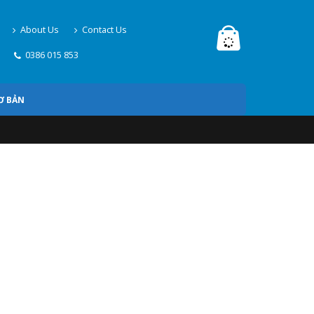
About Us
Contact Us
0386 015 853
Ơ BẢN