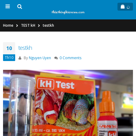
Home
TEST kH
testkh
testkh
10
Th10
By
Nguyen Uyen
0 Comments