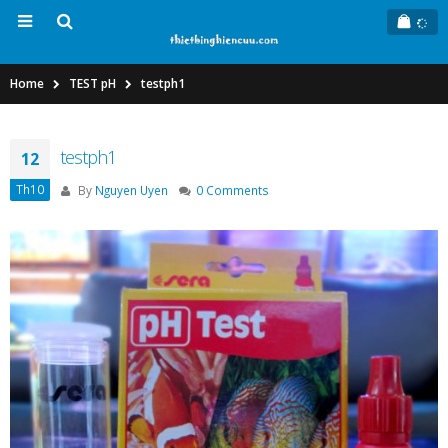
Home
TEST pH
testph1
testph1
12
Th10
By
Nguyen Uyen
0 Comments