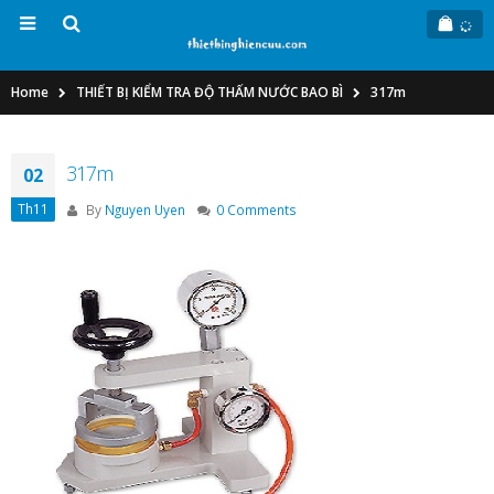
Home
THIẾT BỊ KIỂM TRA ĐỘ THẤM NƯỚC BAO BÌ
317m
317m
02
Th11
By
Nguyen Uyen
0 Comments