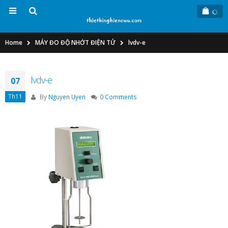
Home
MÁY ĐO ĐỘ NHỚT ĐIỆN TỬ
lvdv-e
lvdv-e
07
Th11
By
Nguyen Uyen
0 Comments