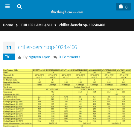
Home
CHILLER LÀM LẠNH
chiller-benchtop-1024×466
chiller-benchtop-1024×466
11
Th11
By
Nguyen Uyen
0 Comments