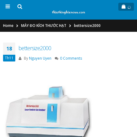
Home
MÁY ĐO KÍCH THƯỚC HẠT
bettersize2000
bettersize2000
18
Th11
By
Nguyen Uyen
0 Comments