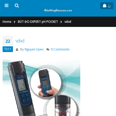
Home
BÚT ĐO EXPERT pH POCKET
vdvd
vdvd
22
Th11
By
Nguyen Uyen
0 Comments