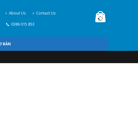
About Us
Contact Us
0386 015 853
Ơ BẢN