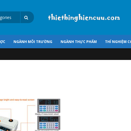
ƯỢC
NGÀNH MÔI TRƯỜNG
NGÀNH THỰC PHẨM
THÍ NGHIỆM C