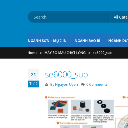
NGÀNH SƠN – MỰC IN
NGÀNH BAO BÌ
NGÀNH D
Home
MÁY SO MÀU CHẤT LỎNG
se6000_sub
se6000_sub
21
Th12
By
Nguyen Uyen
0 Comments