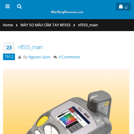
Home
MÁY SO MÀU CẦM TAY NF555
nf555_main
nf555_main
23
Th12
By
Nguyen Uyen
0 Comments