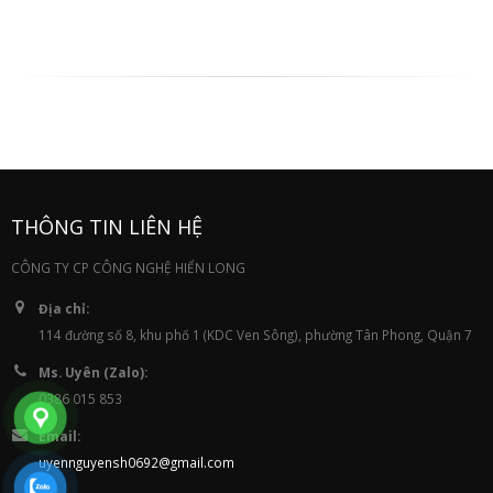
THÔNG TIN LIÊN HỆ
CÔNG TY CP CÔNG NGHỆ HIỂN LONG
Địa chỉ:
114 đường số 8, khu phố 1 (KDC Ven Sông), phường Tân Phong, Quận 7
Ms. Uyên (Zalo):
0386 015 853
Email:
uyennguyensh0692@gmail.com