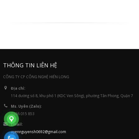
THÔNG TIN LIÊN HỆ
CÔNG TY CP CÔNG NGHỆ HIỂN LONG
Địa chỉ:
114 đường số 8, khu phố 1 (KDC Ven Sông), phường Tân Phong, Quận 7
Ms. Uyên (Zalo):
0386 015 853
Email:
uyennguyensh0692@gmail.com