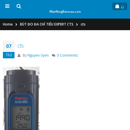
Home
BÚT ĐO ĐA CHỈ TIÊU EXPERT CTS
cts
cts
07
Th3
By
Nguyen Uyen
0 Comments